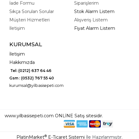
İade Formu
Siparişlerim
Sıkça Sorulan Sorular
Stok Alarm Listem
Müşteri Hizmetleri
Alışveriş Listem
İletişim
Fiyat Alarm Listem
KURUMSAL
İletişim
Hakkımızda
Tel: (0212) 637 64 46
Gsm : (0532) 767 55 40
kurumsal@yilbasisepeti.com
www.yilbasisepeti.com ONLİNE Satış sitesidir.
®
PlatinMarket
E-Ticaret Sistemi
İle Hazırlanmıştır.