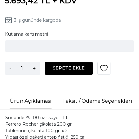
5.693,42 TL + KDV
3
iş gününde kargoda
Kutlama kartı metni
-
+
SEPETE EKLE
Ürün Açıklaması
Taksit / Ödeme Seçenekleri
Sunpride % 100 nar suyu 1 Lt.
Ferrero Rocher çikolata 200 gr.
Toblerone çikolata 100 gr. x 2
Yılbaşı özel paketi antep fıstığı 250 gr.