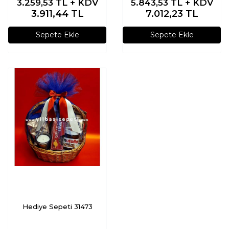
3.259,53
TL + KDV
5.843,53
TL + KDV
3.911,44
TL
7.012,23
TL
Sepete Ekle
Sepete Ekle
Hediye Sepeti 31473