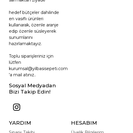
hedef bütçeler dahilinde
en vasıflı ürünleri
kullanarak, özenle aranje
edip özenle süsleyerek
sunumlarını
hazırlamaktayız.
Toplu siparişleriniz için
lütfen
kurumsal@yilbasisepeti.com
'a mail atınız..
Sosyal Medyadan
Bizi Takip Edin!
YARDIM
HESABIM
Sipariş Takibi
Üyelik Bilgilerim