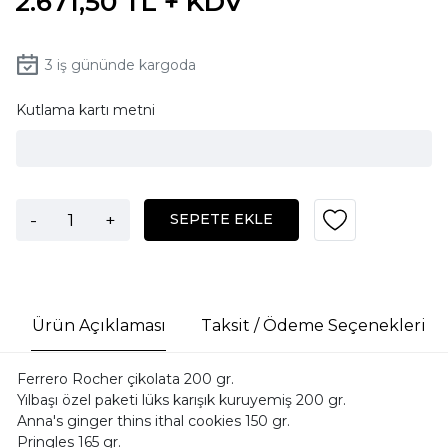
2.671,50 TL + KDV
3
iş gününde kargoda
Kutlama kartı metni
-
+
SEPETE EKLE
Ürün Açıklaması
Taksit / Ödeme Seçenekleri
Ferrero Rocher çikolata 200 gr.
Yılbaşı özel paketi lüks karışık kuruyemiş 200 gr.
Anna's ginger thins ithal cookies 150 gr.
Pringles 165 gr.