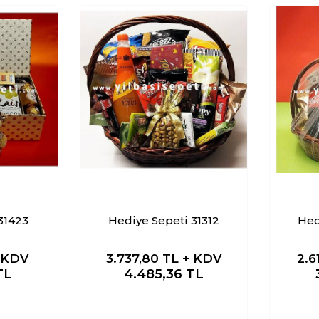
 31423
Hediye Sepeti 31312
Hed
 KDV
3.737,80
TL + KDV
2.6
TL
4.485,36
TL