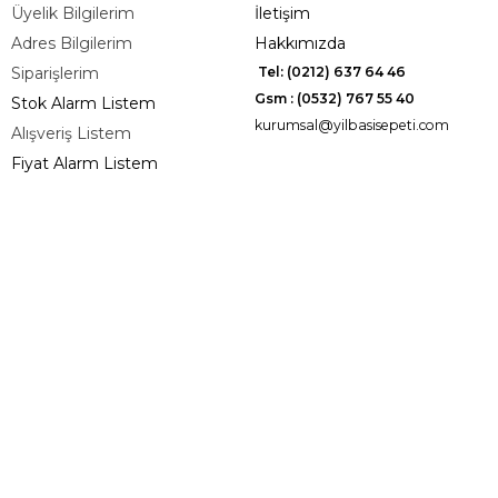
Üyelik Bilgilerim
İletişim
Adres Bilgilerim
Hakkımızda
Siparişlerim
Tel: (0212) 637 64 46
Gsm : (0532) 767 55 40
Stok Alarm Listem
kurumsal@yilbasisepeti.com
Alışveriş Listem
Fiyat Alarm Listem