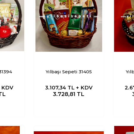
 31394
Yılbaşı Sepeti 31405
Yıl
+ KDV
3.107,34
TL + KDV
2.6
TL
3.728,81
TL