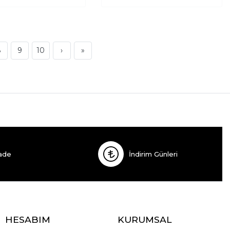
8
9
10
›
»
ade
İndirim Günleri
HESABIM
KURUMSAL