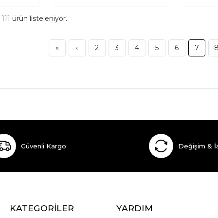
m
111
ürün listeleniyor.
«
‹
2
3
4
5
6
7
Güvenli Kargo
Değişim & İ
KATEGORİLER
YARDIM